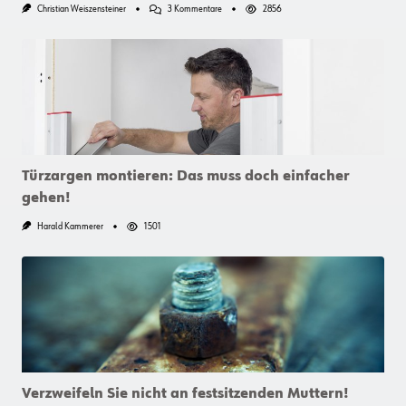
Zu
Christian Weiszensteiner
3 Kommentare
2856
Trockenbau:
Auf
Welche
Helfer
Sie
Nicht
Verzichten
Sollten
Türzargen montieren: Das muss doch einfacher
gehen!
Harald Kammerer
1501
Verzweifeln Sie nicht an festsitzenden Muttern!