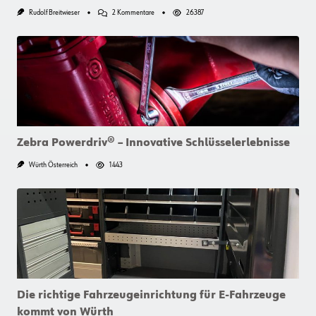
Zu
Rudolf Breitwieser
2 Kommentare
26387
Verzweifeln
Sie
Nicht
An
Festsitzenden
Muttern!
Zebra Powerdriv® – Innovative Schlüsselerlebnisse
Würth Österreich
1443
Die richtige Fahrzeugeinrichtung für E-Fahrzeuge
kommt von Würth