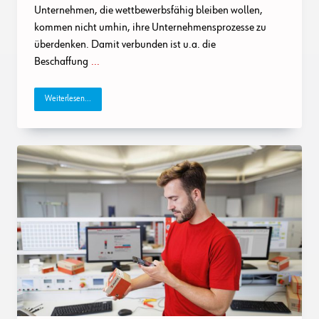
In
Unternehmen, die wettbewerbsfähig bleiben wollen,
Der
Praxis:
kommen nicht umhin, ihre Unternehmensprozesse zu
Vom
überdenken. Damit verbunden ist u.a. die
Bedarf
Bis
Beschaffung
...
Zur
Ersten
Automatisierten
Bestellung
Weiterlesen...