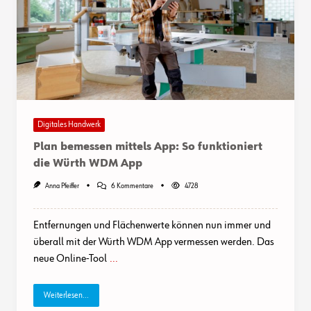
Digitales Handwerk
Plan bemessen mittels App: So funktioniert
die Würth WDM App
Zu
Anna Pfeiffer
6 Kommentare
4728
Plan
Bemessen
Mittels
Entfernungen und Flächenwerte können nun immer und
App:
So
überall mit der Würth WDM App vermessen werden. Das
Funktioniert
neue Online-Tool
...
Die
Würth
WDM
App
Weiterlesen...