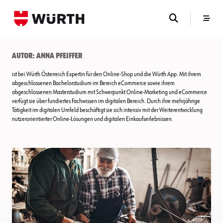
Skip
to
content
Autor:
Anna Pfeiffer
ist bei Würth Österreich Expertin für den Online-Shop und die Würth App. Mit ihrem
abgeschlossenen Bachelorstudium im Bereich eCommerce sowie ihrem
abgeschlossenen Masterstudium mit Schwerpunkt Online-Marketing und eCommerce
verfügt sie über fundiertes Fachwissen im digitalen Bereich. Durch ihre mehrjährige
Tätigkeit im digitalen Umfeld beschäftigt sie sich intensiv mit der Weiterentwicklung
nutzerorientierter Online-Lösungen und digitalen Einkaufserlebnissen.