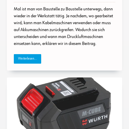
Akku,
Druckluft:
Mal ist man von Baustelle zu Baustelle unterwegs, dann
So
Wählen
wieder in der Werkstatt tätig. Je nachdem, wo gearbeitet
Sie
wird, kann man Kabelmaschinen verwenden oder muss
Die
Richtige
auf Akkumaschinen zurückgreifen. Wodurch sie sich
Maschine
unterscheiden und wann man Druckluftmaschinen
einsetzen kann, erklären wir in diesem Beitrag.
Weiterlesen...