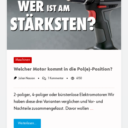
Maschinen
Welcher Motor kommt in die Pol(e)-Position?
Zu
Julian Nassion
1 Kommentar
4150
Welcher
Motor
Kommt
2-poliger, 4-poliger oder bürstenlose Elektromotoren Wir
In
Die
haben diese drei Varianten verglichen und Vor- und
Pol(e)-
Nachteile zusammengefasst. Davor wollen
...
Position?
Weiterlesen...