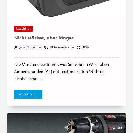
Maschinen
Nicht stärker, aber länger
Zu
Julian Nassion
10 Kommentare
31512
Nicht
Stärker,
Aber
Die Maschine bestimmt, was Sie können Was haben
Länger
Amperestunden (Ah) mit Leistung zu tun? Richtig –
nichts! Denn
...
Weiterlesen...