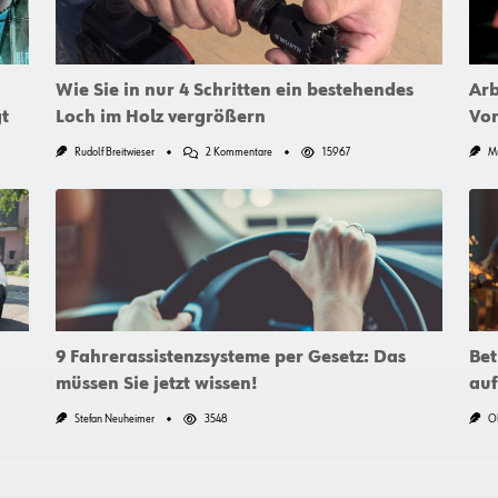
Wie Sie in nur 4 Schritten ein bestehendes
Arb
t
Loch im Holz vergrößern
Vor
Zu
Rudolf Breitwieser
2 Kommentare
15967
M
Wie
Sie
In
Nur
4
Schritten
Ein
Bestehendes
Loch
Im
Holz
Vergrößern
9 Fahrerassistenzsysteme per Gesetz: Das
Bet
müssen Sie jetzt wissen!
auf
Stefan Neuheimer
3548
Ol