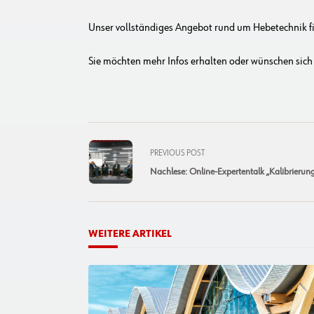
Unser vollständiges Angebot rund um Hebetechnik f
Sie möchten mehr Infos erhalten oder wünschen sich
<span
PREVIOUS POST
class="nav-
Nachlese: Online-Expertentalk „Kalibrierun
subtitle
screen-
reader-
text">Page</span>
WEITERE ARTIKEL