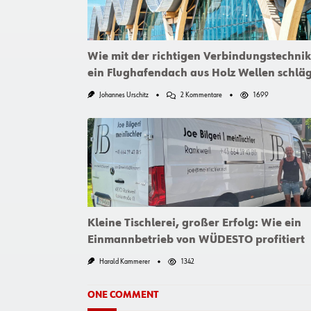
Wie mit der richtigen Verbindungstechnik
ein Flughafendach aus Holz Wellen schläg
Zu
Johannes Urschitz
2 Kommentare
1699
Wie
Mit
Der
Richtigen
Verbindungstechnik
Ein
Flughafendach
Aus
Holz
Wellen
Schlägt
Kleine Tischlerei, großer Erfolg: Wie ein
Einmannbetrieb von WÜDESTO profitiert
Harald Kammerer
1342
ONE COMMENT