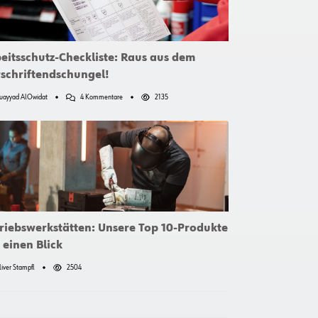
eitsschutz-Checkliste: Raus aus dem
schriftendschungel!
Zu
uayyad AlOwidat
4 Kommentare
2135
Arbeitsschutz-
Checkliste:
Raus
Aus
Dem
Vorschriftendschungel!
riebswerkstätten: Unsere Top 10-Produkte
 einen Blick
iver Stampfl
2504