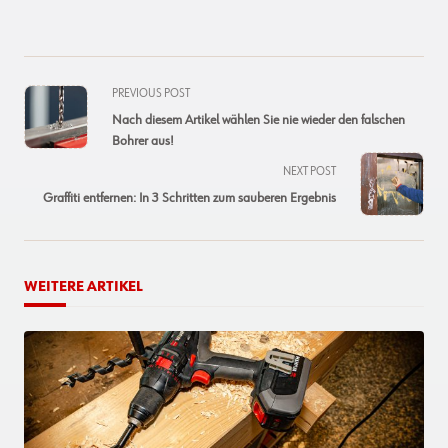
<span
PREVIOUS POST
class="nav-
Nach diesem Artikel wählen Sie nie wieder den falschen
subtitle
Bohrer aus!
screen-
NEXT POST
reader-
Graffiti entfernen: In 3 Schritten zum sauberen Ergebnis
text">Page</span>
WEITERE ARTIKEL