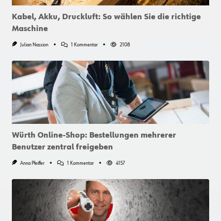
Kabel, Akku, Druckluft: So wählen Sie die richtige
Maschine
Zu
Julian Nassion
1 Kommentar
2108
Kabel,
Akku,
Druckluft:
So
Wählen
Sie
Die
Richtige
Maschine
Würth Online-Shop: Bestellungen mehrerer
Benutzer zentral freigeben
Zu
Anna Pfeiffer
1 Kommentar
4157
Würth
Online-
Shop:
Bestellungen
Mehrerer
Benutzer
Zentral