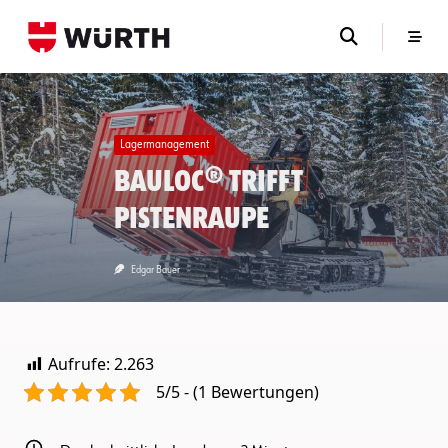
Skip
to
content
Lagermanagement
Bauloc® trifft
Pistenraupe
Edgar Bauer
Aufrufe:
2.263
5/5 - (1 Bewertungen)