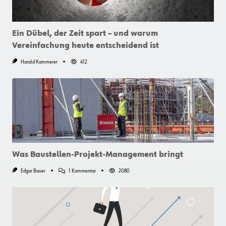
Freigeben
Ein Dübel, der Zeit spart – und warum
Vereinfachung heute entscheidend ist
Harald Kammerer
412
Was Baustellen-Projekt-Management bringt
Zu
Edgar Bauer
1 Kommentar
2080
Was
Baustellen-
Projekt-
Management
Bringt